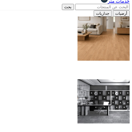
خدمات متر
بحث
أرضيات
جداريات
الباركيه
موكيت