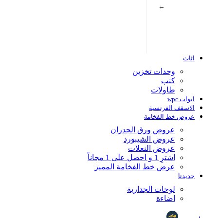
←
ورق الجدران
←
ي
تصميم مودرن
تصميم ورود
عرض الكل
←
←
اثاث
←
وحدات تخزين
كنب
←
طاولات
ابواب wpc
←
الاسقف الفرنسية
عروض خط الفخامة
←
ية
عروض ورق الجدران
عروض الشيبورد
←
عروض النعلات
اشترِ 1 و احصل على 1 مجاناً
←
عرض خط الفخامة المميز
جديدنا
لوحات الجدارية
اضاءة