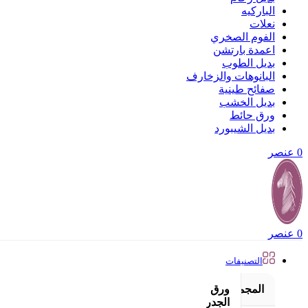
الباركيه
نعلات
الفوم الصخري
اعمدة بارتشن
بديل الطوب
البانوهات والزخارف
صفائح طينية
بديل الخشب
ورق حائط
بديل الشيبورد
0
عنصر
0
عنصر
التصنيفات
المجموعات
ورق
عرض
الجدران
الكل