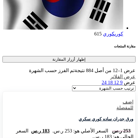
كوري
كوري
615
مقارنة المنتجات
إظهار أزرار المقارنة
عرض 1–12 من أصل 884 نتيجة
تم الفرز حسب الشهرة
عرض الفلاتر
عرض
9
12
18
24
اضف
للمفضلة
ورق جدران ساده كوري سكري
253
ر.س
السعر الأصلي هو: 253 ر.س.
183
ر.س
السعر
الحالي هو: 183 ر.س.