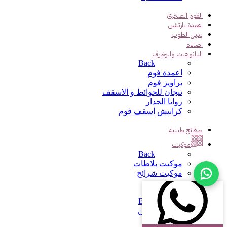
الفوم الصخري
اعمدة بارتشن
بديل الطوب
اضاءة
البانوهات والزخارف
Back
اعمدة فوم
براويز فوم
تيجان للحوائط و الاسقف
زوايا الجدار
كرانيش اسقف فوم
صفائح طينية
موكيت
Back
موكيت بلاطات
موكيت شرائح
اثاث
Back
وحدات تخزين
طاولات