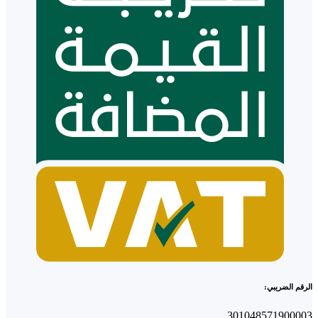
الرقم الضريبي:
301048571900003