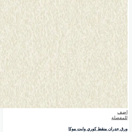
اضف
للمفضلة
ورق جدران منقط كوري وايت موكا