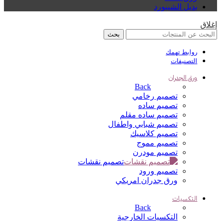
بديل الشيبورد
إغلاق
بحث
روابط تهمك
التصنيفات
ورق الجدران
Back
تصميم رخامي
تصميم ساده
تصميم ساده مقلم
تصميم شبابي واطفال
تصميم كلاسيك
تصميم مموج
تصميم مودرن
تصميم نقشات
تصميم ورود
ورق جدران امريكي
التكسيات
Back
التكسيات الخارجية