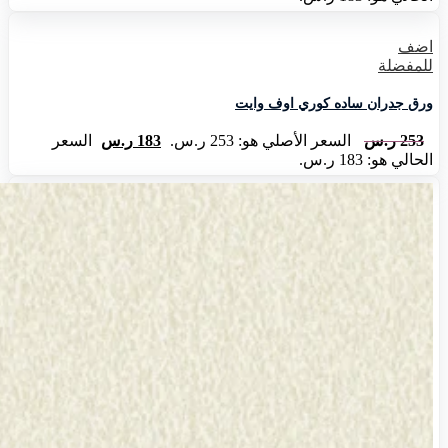
اضف
للمفضلة
ورق جدران ساده كوري اوف وايت
253
ر.س
السعر الأصلي هو: 253 ر.س.
183
ر.س
السعر
الحالي هو: 183 ر.س.