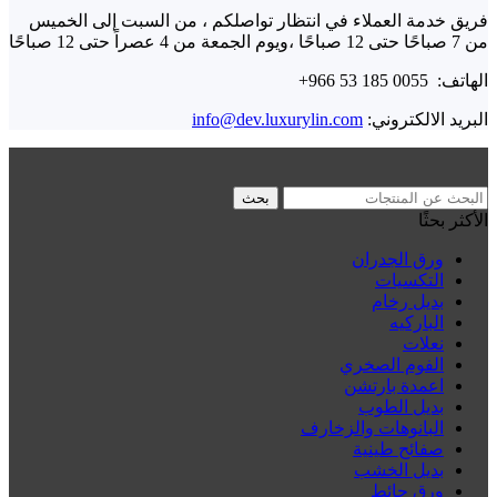
فريق خدمة العملاء في انتظار تواصلكم ،
من السبت إلى الخميس
من 7 صباحًا حتى 12 صباحًا ،
ويوم الجمعة من 4 عصراً حتى 12 صباحًا
الهاتف: ⁦+966 53 185 0055⁩
البريد الالكتروني:
info@dev.luxurylin.com
بحث
الأكثر بحثًا
ورق الجدران
التكسيات
بديل رخام
الباركيه
نعلات
الفوم الصخري
اعمدة بارتشن
بديل الطوب
البانوهات والزخارف
صفائح طينية
بديل الخشب
ورق حائط