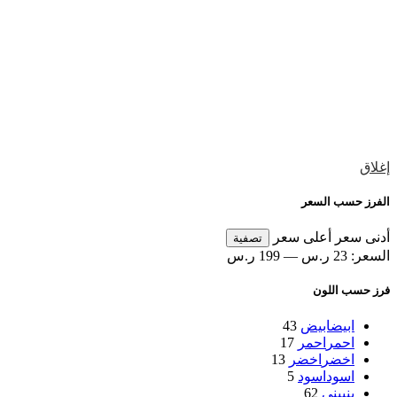
إغلاق
الفرز حسب السعر
أدنى سعر
أعلى سعر
تصفية
السعر:
23 ر.س
—
199 ر.س
فرز حسب اللون
ابيض
ابيض
43
احمر
احمر
17
اخضر
اخضر
13
اسود
اسود
5
بني
بني
62