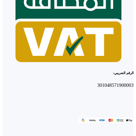
الرقم الضريبي:
301048571900003