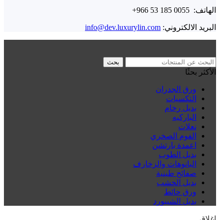
الهاتف: ⁦+966 53 185 0055⁩
البريد الالكتروني:
info@dev.luxurylin.com
بحث
الأكثر بحثًا
ورق الجدران
التكسيات
بديل رخام
الباركيه
نعلات
الفوم الصخري
اعمدة بارتشن
بديل الطوب
البانوهات والزخارف
صفائح طينية
بديل الخشب
ورق حائط
بديل الشيبورد
إغلاق