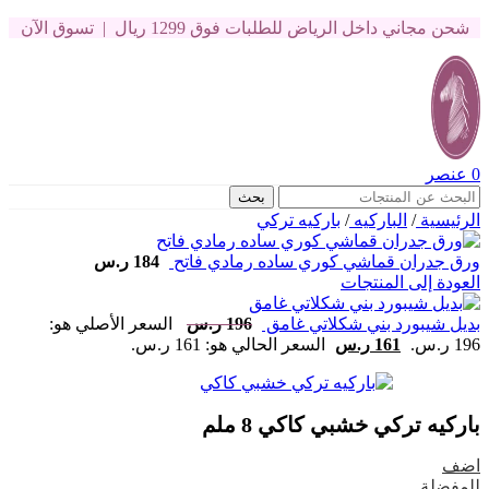
شحن مجاني داخل الرياض للطلبات فوق 1299 ريال | تسوق الآن
0
عنصر
بحث
الرئيسية
/
الباركيه
/
باركيه تركي
ورق جدران قماشي كوري ساده رمادي فاتح
184
ر.س
العودة إلى المنتجات
بديل شيبورد بني شكلاتي غامق
196
ر.س
السعر الأصلي هو:
196 ر.س.
161
ر.س
السعر الحالي هو: 161 ر.س.
باركيه تركي خشبي كاكي 8 ملم
اضف
للمفضلة