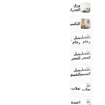
ورق
›
الجدران
›
التكسيات
بديل
›
رخام
بديل
الحجر
بديل
الشيبورد
›
نعلات
اعمدة