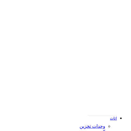
تصميم ساده
تصميم ساده مقلم
تصميم شبابي واطفال
تصميم كلاسيك
تصميم مودرن
تصميم ورود
اثاث
وحدات تخزين