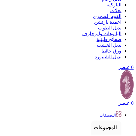
الباركيه
نعلات
الفوم الصخري
اعمدة بارتشن
بديل الطوب
البانوهات والزخارف
صفائح طينية
بديل الخشب
ورق حائط
بديل الشيبورد
0
عنصر
0
عنصر
التصنيفات
المجموعات