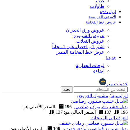
كنب
طاولات
ابواب wpc
الاسقف الفرنسية
عروض خط الفخامة
عروض ورق الجدران
عروض الشيبورد
عروض النعلات
اشترِ 1 و احصل على 1 مجاناً
عرض خط الفخامة المميز
جديدنا
لوحات الجدارية
اضاءة
خدمات متر
بحث
الرئيسية
/
مشمول العروض
بديل خشب شيبورد رصاصي
196
⃁
السعر الأصلي هو:
196 ⃁.
137
⃁
السعر الحالي هو: 137 ⃁.
العودة إلى المنتجات
بديل شيبورد قماشي رمادي خفيف
196
⃁
السعر الأصلي هو: