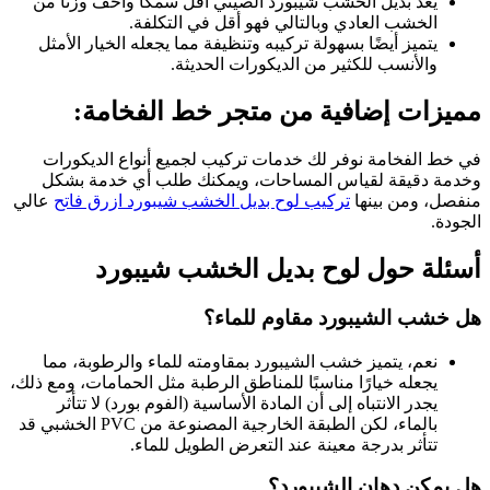
يٌعد بديل الخشب شيبورد الصيني أقل سمكًا وأخف وزنًا من
الخشب العادي وبالتالي فهو أقل في التكلفة.
يتميز أيضًا بسهولة تركيبه وتنظيفة مما يجعله الخيار الأمثل
والأنسب للكثير من الديكورات الحديثة.
مميزات إضافية من متجر خط الفخامة:
في خط الفخامة نوفر لك خدمات تركيب لجميع أنواع الديكورات
وخدمة دقيقة لقياس المساحات، ويمكنك طلب أي خدمة بشكل
منفصل، ومن بينها
تركيب لوح بديل الخشب شيبورد ازرق فاتح
عالي
الجودة.
أسئلة حول لوح بديل الخشب شيبورد
هل خشب الشيبورد مقاوم للماء؟
نعم، يتميز خشب الشيبورد بمقاومته للماء والرطوبة، مما
يجعله خيارًا مناسبًا للمناطق الرطبة مثل الحمامات، ومع ذلك،
يجدر الانتباه إلى أن المادة الأساسية (الفوم بورد) لا تتأثر
بالماء، لكن الطبقة الخارجية المصنوعة من PVC الخشبي قد
تتأثر بدرجة معينة عند التعرض الطويل للماء.
هل يمكن دهان الشيبورد؟