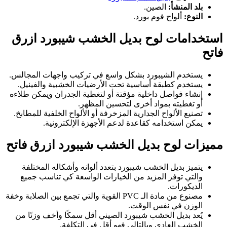
بلد المنشأ:
الصين.
النوع:
ألواح فوم بورد.
استخدامات لوح بديل الخشب شيبورد ازرق
فاتح
يستخدم الشيبورد بشكل واسع في تركيب واجهات المجالس.
يستخدم كطبقة أساسية تحت الأرضيات الخشبية والفينيل.
إنشاء فواصل داخلية مؤقتة أو لتغطية الجدران ويمكن طلاءه
أو تغطيته بمواد أخرى لتحسين المظهر.
تصنيع الألواح الجدارية المزخرفة أو الألواح الخلفية للمطابخ.
يمكن استخدامه كقاعدة لدعم الأجهزة الإلكترونية.
مميزات لوح بديل الخشب شيبورد ازرق فاتح
يتميز بديل الخشب شيبورد بتعدد ألوانه وأشكاله المختلفة
والتي توفر المزيد من الخيارات الواسعة كي تناسب جميع
الديكورات.
مصنوع من مادة الـ PVC القوية والتي تجمع بين الصلابة وخفة
الوزن في نفس الوقت.
يٌعد بديل الخشب شيبورد الصيني أقل سمكًا وأخف وزنًا من
الخشب العادي وبالتالي فهو أقل في التكلفة.