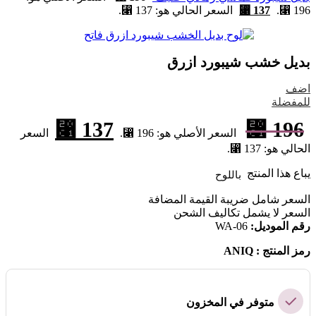
196 ⃁.
137
⃁
السعر الحالي هو: 137 ⃁.
بديل خشب شيبورد ازرق
اضف
للمفضلة
⃁
137
⃁
196
السعر الأصلي هو: 196 ⃁.
السعر
الحالي هو: 137 ⃁.
يباع هذا المنتج
باللوح
السعر شامل ضريبة القيمة المضافة
السعر لا يشمل
تكاليف الشحن
رقم الموديل:
WA-06
رمز المنتج : ANIQ
متوفر في المخزون