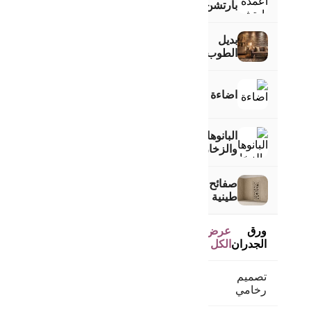
بارتشن
بديل
الطوب
اضاءة
البانوهات
›
والزخارف
صفائح
طينية
ورق
عرض
الجدران
الكل
تصميم
رخامي