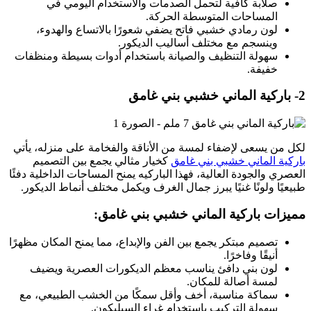
صلابة كافية لتحمل الصدمات والاستخدام اليومي في
المساحات المتوسطة الحركة.
لون رمادي خشبي فاتح يضفي شعورًا بالاتساع والهدوء،
وينسجم مع مختلف أساليب الديكور.
سهولة التنظيف والصيانة باستخدام أدوات بسيطة ومنظفات
خفيفة.
2- باركية الماني خشبي بني غامق
لكل من يسعى لإضفاء لمسة من الأناقة والفخامة على منزله، يأتي
باركية الماني خشبي بني غامق
كخيار مثالي يجمع بين التصميم
العصري والجودة العالية، فهذا الباركيه يمنح المساحات الداخلية دفئًا
طبيعيًا ولونًا غنيًا يبرز جمال الغرف ويكمل مختلف أنماط الديكور.
مميزات باركية الماني خشبي بني غامق:
تصميم مبتكر يجمع بين الفن والإبداع، مما يمنح المكان مظهرًا
أنيقًا وفاخرًا.
لون بني دافئ يناسب معظم الديكورات العصرية ويضيف
لمسة أصالة للمكان.
سماكة مناسبة، أخف وأقل سمكًا من الخشب الطبيعي، مع
سهولة التركيب باستخدام غراء السيليكون.