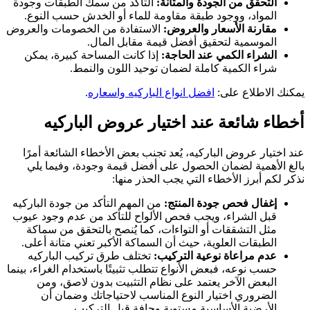
التحقق من الجودة والمتانة:
التأكد من سمك الطبقات وجودة
المواد، ووجود طبقة مقاومة للماء أو الخدش حسب النوع.
مقارنة الأسعار والعروض:
الاستفادة من الخصومات والعروض
الموسمية لتحقيق أفضل قيمة مقابل المال.
الشراء الكمي عند الحاجة:
إذا كانت المساحة كبيرة، يمكن
شراء الكمية كاملة لضمان توحيد اللون والنمط.
يمكنك الاطلاع على:
افضل انواع الباركيه واسعاره
.
أخطاء شائعة عند اختيار عروض الباركيه
عند اختيار عروض الباركيه، يُعد تجنب بعض الأخطاء الشائعة أمرًا
بالغ الأهمية لضمان الحصول على أفضل قيمة وجودة، وفيما يلي
نذكر لكم أبرز الأخطاء التي يجب الحذر منها:
إغفال فحص جودة المنتج:
من المهم التأكد من جودة الباركيه
قبل الشراء، ويجب فحص الألواح للتأكد من عدم وجود عيوب
مثل التشققات أو التواءات، كما يُنصح بالتحقق من سماكة
الطبقات العلوية، حيث أن السماكة الأكبر تعني متانة أعلى.
عدم مراعاة نوعية التركيب:
تختلف طرق تركيب الباركيه
حسب نوعه، فبعض الأنواع تتطلب تثبيتًا باستخدام الغراء، بينما
البعض الآخر يعتمد على نظام التثبيت بدون لاصق، ومن
الضروري اختيار النوع المناسب لاحتياجاتك وضمان أن
الأرضية الأساسية مستوية وجافة قبل التركيب.