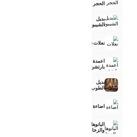
الحجر
بديل
الشيبورد
›
نعلات
اعمدة
بارتشن
بديل
الطوب
اضاءة
البانوهات
›
والزخارف