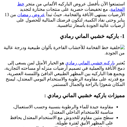
استمتعوا الآن بأفضل عروض الباركيه الألماني من متجر
خط
الفخامة
، مع تخفيضات حصرية على منتجات مختارة لتجديد
الأرضيات بمنتهى الأناقة والفخامة، حيثُ تبدأ
عروض رمضان
من 13
يناير وحتى نفاد الكمية، لتكون فرصتك المثالية للحصول على
أرضيات عالية الجودة بأسعار تنافسية.
1- باركيه خشبي الماني رمادي
يُعتبر
باركيه خشبي الماني رمادي
هو الخيار الأمثل لمن يسعى إلى
دمج الأناقة والعملية في تصميم أرضيات منزله أو مساحته التجارية،
ويجمع هذا الباركيه بين المظهر الطبيعي الدافئ واللمسة العصرية،
مع قدرته على مقاومة الرطوبة والاستخدام اليومي المعتدل، ليمنح
المكان شعورًا بالراحة والجمال المستمر.
مميزات باركيه خشبي الماني رمادي :
مقاومة جيدة للماء والرطوبة بنسبية وحسب الاستعمال،
مناسبة للاستخدام الداخلي المعتدل.
سطح متين مقاوم للخدوش مع الاستخدام المعتدل يحافظ
على المظهر الأنيق لفترة طويلة.