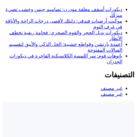
ديكورات أسقف معلقة مودرن: تصاميم جبس وخشب تضيء
منزلك
موكيت أرضيات فندقي: دليلك لأقصى درجات الراحة والأناقة
في غرف النوم
ديكورات بديل الحجر والفوم الصخري: فخامة ريفية تخطف
الأنظار
أعمدة بارتشن وقواطع خشبية: الحل الذكي والأنيق لتقسيم
الصالات المفتوحة
بانوهات فوم: سر اللمسة الكلاسيكية الفاخرة في ديكورات
الجدران
التصنيفات
غير مصنف
غير مصنف