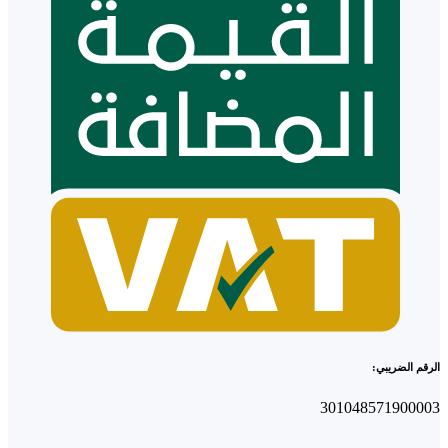
الرقم الضريبي:
301048571900003