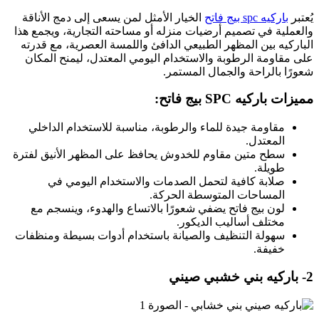
يُعتبر
باركيه spc بيج فاتح
الخيار الأمثل لمن يسعى إلى دمج الأناقة
والعملية في تصميم أرضيات منزله أو مساحته التجارية، ويجمع هذا
الباركيه بين المظهر الطبيعي الدافئ واللمسة العصرية، مع قدرته
على مقاومة الرطوبة والاستخدام اليومي المعتدل، ليمنح المكان
شعورًا بالراحة والجمال المستمر.
مميزات باركيه SPC بيج فاتح:
مقاومة جيدة للماء والرطوبة، مناسبة للاستخدام الداخلي
المعتدل.
سطح متين مقاوم للخدوش يحافظ على المظهر الأنيق لفترة
طويلة.
صلابة كافية لتحمل الصدمات والاستخدام اليومي في
المساحات المتوسطة الحركة.
لون بيج فاتح يضفي شعورًا بالاتساع والهدوء، وينسجم مع
مختلف أساليب الديكور.
سهولة التنظيف والصيانة باستخدام أدوات بسيطة ومنظفات
خفيفة.
2- باركيه بني خشبي صيني