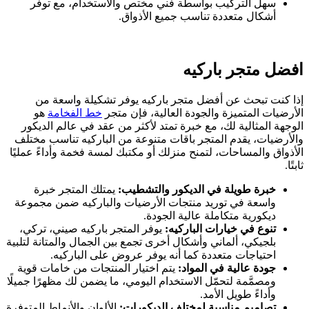
سهل التركيب بواسطة فني مختص والاستخدام، مع توفر
أشكال متعددة تناسب جميع الأذواق.
افضل متجر باركيه
إذا كنت تبحث عن أفضل متجر باركيه يوفر تشكيلة واسعة من
الأرضيات المتميزة والجودة العالية، فإن متجر
خط الفخامة
هو
الوجهة المثالية لك، مع خبرة تمتد لأكثر من عقد في عالم الديكور
والأرضيات، يقدم المتجر باقات متنوعة من الباركيه تناسب مختلف
الأذواق والمساحات، لتمنح منزلك أو مكتبك لمسة فخمة وأداءً عمليًا
ثابتًا.
خبرة طويلة في الديكور والتشطيب:
يمتلك المتجر خبرة
واسعة في توريد منتجات الأرضيات والباركيه ضمن مجموعة
ديكورية متكاملة عالية الجودة.
تنوع في خيارات الباركيه:
يوفر المتجر باركيه صيني، تركي،
بلجيكي، ألماني وأشكال أخرى تجمع بين الجمال والمتانة لتلبية
احتياجات متعددة كما أنه يوفر عروض على الباركيه.
جودة عالية في المواد:
يتم اختيار المنتجات من خامات قوية
ومصمَّمة لتحمّل الاستخدام اليومي، ما يضمن لك مظهرًا جميلًا
وأداءً طويل الأمد.
تصاميم مناسبة لمختلف الديكورات:
الألوان والأنماط المتوفرة