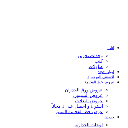
تصميم مودرن
تصميم ورود
اثاث
وحدات تخزين
كنب
طاولات
ابواب wpc
الاسقف الفرنسية
عروض خط الفخامة
عروض ورق الجدران
عروض الشيبورد
عروض النعلات
اشترِ 1 و احصل على 1 مجاناً
عرض خط الفخامة المميز
جديدنا
لوحات الجدارية