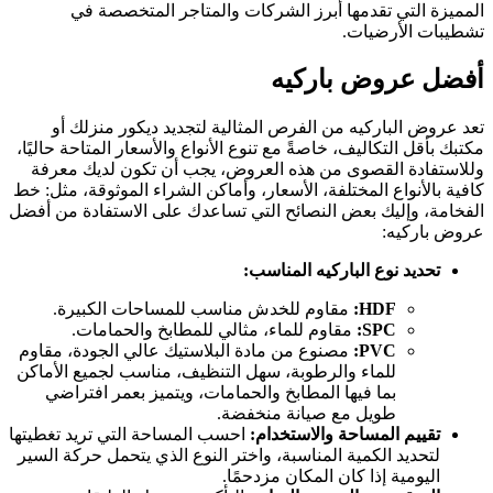
المميزة التي تقدمها أبرز الشركات والمتاجر المتخصصة في
تشطيبات الأرضيات.
أفضل عروض باركيه
تعد عروض الباركيه من الفرص المثالية لتجديد ديكور منزلك أو
مكتبك بأقل التكاليف، خاصةً مع تنوع الأنواع والأسعار المتاحة حاليًا،
وللاستفادة القصوى من هذه العروض، يجب أن تكون لديك معرفة
كافية بالأنواع المختلفة، الأسعار، وأماكن الشراء الموثوقة، مثل: خط
الفخامة، وإليك بعض النصائح التي تساعدك على الاستفادة من أفضل
عروض باركيه:
تحديد نوع الباركيه المناسب:
HDF:
مقاوم للخدش مناسب للمساحات الكبيرة.
SPC:
مقاوم للماء، مثالي للمطابخ والحمامات.
PVC:
مصنوع من مادة البلاستيك عالي الجودة، مقاوم
للماء والرطوبة، سهل التنظيف، مناسب لجميع الأماكن
بما فيها المطابخ والحمامات، ويتميز بعمر افتراضي
طويل مع صيانة منخفضة.
تقييم المساحة والاستخدام:
احسب المساحة التي تريد تغطيتها
لتحديد الكمية المناسبة، واختر النوع الذي يتحمل حركة السير
اليومية إذا كان المكان مزدحمًا.