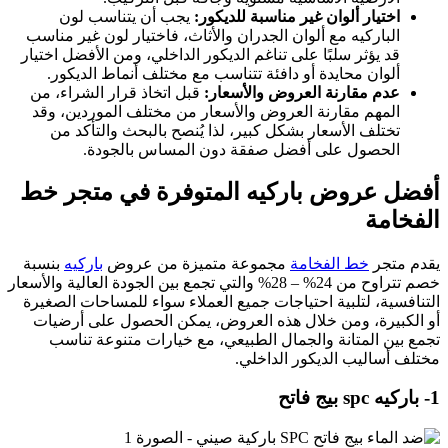
اختيار ألوان غير مناسبة للديكور:
يجب أن يتناسب لون
الباركيه مع ألوان الجدران والأثاث، فاختيار لون غير مناسب
قد يؤثر سلبًا على تناغم الديكور الداخلي، ومن الأفضل اختيار
ألوان محايدة أو دافئة تتناسب مع مختلف أنماط الديكور.
عدم مقارنة العروض والأسعار:
قبل اتخاذ قرار الشراء، من
المهم مقارنة العروض والأسعار من مختلف الموردين، وقد
تختلف الأسعار بشكل كبير، لذا يُنصح بالبحث والتأكد من
الحصول على أفضل صفقة دون المساس بالجودة.
أفضل عروض باركيه المتوفرة في متجر خط
الفخامة
يقدم متجر
خط الفخامة
مجموعة متميزة من عروض
باركيه
بنسبة
خصم تتراوح من 24% – 28% والتي تجمع بين الجودة العالية والأسعار
التنافسية، لتلبية احتياجات جميع العملاء سواء للمساحات الصغيرة
أو الكبيرة، ومن خلال هذه العروض، يمكن الحصول على أرضيات
تجمع بين المتانة والجمال الطبيعي، مع خيارات متنوعة تناسب
مختلف أساليب الديكور الداخلي.
1- باركيه spc بيج فاتح