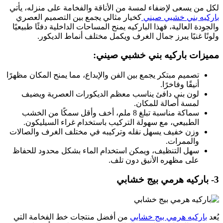
لكل من يسعى لإضفاء لمسة من الأناقة والفخامة على منزله، يأتي
باركيه بني خشبي صيني
كخيار مثالي يجمع بين التصميم العصري
والجودة العالية، فهذا الباركيه يمنح المساحات الداخلية دفئًا طبيعيًا
ولونًا غنيًا يبرز جمال الغرف ويكمل مختلف أنماط الديكور.
مميزات باركيه بني خشبي صيني:
تصميم مبتكر يجمع بين الفن والإبداع، مما يمنح المكان مظهرًا
أنيقًا وفاخرًا.
لون بني دافئ يناسب معظم الديكورات العصرية ويضيف
لمسة أصالة للمكان.
سماكة مناسبة تبلغ 8 ملم، أخف وأقل سمكًا من الخشب
الطبيعي، مع سهولة التركيب باستخدام غراء السيليكون.
وزن خفيف يسهل نقله وتركيبه في مختلف الغرف والصالات
والممرات.
سهل التنظيف، ويمكن استخدام الماء بشكل محدود للحفاظ
على مظهره الأنيق دون تلف.
3- باركيه هرمي بيج خشابي
يُعد
باركيه هرمي بيج خشابي
من أفضل منتجات خط الفخامة التي