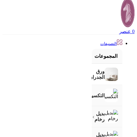
0
عنصر
التصنيفات
المجموعات
ورق
›
الجدران
›
التكسيات
بديل
›
رخام
بديل