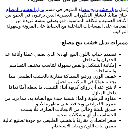
يُمثل
بديل خشب بيج مضلع
المتوفر في قسم
بديل الخشب المضلع
خيارًا مثاليًا لعشاق الديكورات العصرية الذين يرغبون في الجمع بين
الأناقة العملية والتكلفة المناسبة، فهو يضفي لمسة فريدة من
الفخامة على المساحات الداخلية مع الحفاظ على المرونة وسهولة
التركيب.
مميزات بديل خشب بيج مضلع:
تصميم جذاب باللون البيج الهادئ الذي يضفي عمقًا وأناقة على
الجدران والمداخل.
إمكانية التشكيل والقص بسهولة لتناسب مختلف التصاميم
والمساحات.
خفيف الوزن ورفيع السماكة مقارنة بالخشب الطبيعي مما
يجعله عمليًا في التركيب والحمل.
لا ينتج عنه أي روائح كريهة أثناء التثبيت، ما يجعله آمنًا تمامًا
داخل المنازل.
مقاوم للرطوبة والماء بنسبة جيدة مع العناية به، مما يزيد من
عمره الافتراضي ويحافظ على مظهره الأنيق.
صديق للبيئة وخالي من الانبعاثات الضارة، فلا يسبب
الحساسية أو أي مشكلات صحية.
سعر اقتصادي مقارنةً بالخشب الطبيعي مع جودة تصنيع عالية
تضمن ثبات اللون ومتانة الاستخدام.