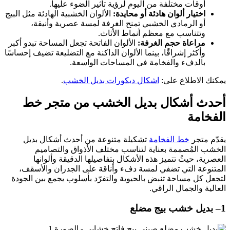
أوقات مختلفة من اليوم لرؤية تأثير الضوء عليها.
اختيار ألوان هادئة أو محايدة:
الألوان الخشبية الهادئة مثل البيج
أو الرمادي الخشبي تمنح الغرفة لمسة عصرية وأنيقة،
وتتناسب مع معظم أنماط الأثاث.
مراعاة حجم الغرفة:
الألوان الفاتحة تجعل المساحة تبدو أكبر
وأكثر إشراقًا، بينما الألوان الداكنة مع التضليعة تضيف إحساسًا
بالدفء والفخامة في المساحات الواسعة.
يمكنك الاطلاع على:
اشكال ديكورات بديل الخشب
.
أحدث أشكال بديل الخشب من متجر خط
الفخامة
يقدّم متجر
خط الفخامة
تشكيلة متنوعة من أحدث أشكال بديل
الخشب المُصممة بعناية لتناسب مختلف الأذواق والتصاميم
العصرية، حيثُ تتميز هذه الأشكال بتفاصيلها الدقيقة وألوانها
المتنوعة التي تضفي لمسة دفء وأناقة على الجدران والأسقف،
لتجعل كل مساحة تنبض بالحيوية والتفرّد بأسلوب يجمع بين الجودة
العالية والجمال الراقي.
1
– بديل خشب بيج مضلع