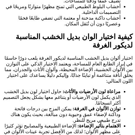
تضيف عمقًا ودفئًا للمساحات.
أخشاب البلوط الطبيعي التي تمنح مظهرًا متوازنًا ومريحًا في
التصميمات الداخلية.
أخشاب داكنة مدخنة أو معتمة التي تضفي طابعًا فخمًا
وعصريًا دون أن تُثقل المكان.
كيفية اختيار الوان بديل الخشب المناسبة
لديكور الغرفة
اختيار ألوان بديل الخشب المناسبة لديكور الغرفة يلعب دورًا حاسمًا
في إبراز الطابع العام للمساحة، ويعتمد الاختيار الذكي على التوازن
بين الألوان الخشبية، الإضاءة المحيطة، وألوان الأثاث والجدران، مما
يخلق أناقة متناغمة أو تباينًا جذابًا، وإليكم دليلًا يساعدك على اختيار
اللون المثالي:
مراعاة لون الأرضيات والأثاث:
حاول اختيار لون بديل الخشب
الذي يكمل لون الأرضيات أو يتناغم معها بشكل يجعل التصميم
أكثر انسجامًا.
توازن الألوان في الغرفة:
يمكن المزج بين درجات فاتحة
وداكنة لإضفاء عمق وحيوية دون مبالغة، بحيث يكون هناك
تدرج طبيعي مريح للنظر.
الاهتمام بتأثير الإضاءة:
الإضاءة الطبيعية والمصابيح تؤثر كثيرًا
على مظهر الألوان؛ لذلك من الأفضل تجربة عينات الألوان في