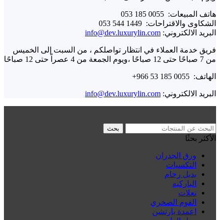
هاتف المبيعات: ⁦ 053 185 0055⁩
الشكاوى والاقتراحات: ⁦ 053 544 1449⁩
البريد الالكتروني:
info@dev.luxurylin.com
فريق خدمة العملاء في انتظار تواصلكم ،
من السبت إلى الخميس
من 7 صباحًا حتى 12 صباحًا ،
ويوم الجمعة من 4 عصراً حتى 12 صباحًا
الهاتف: ⁦+966 53 185 0055⁩
البريد الالكتروني:
info@dev.luxurylin.com
بحث
الأكثر بحثًا
ورق الجدران
التكسيات
بديل رخام
الباركيه
نعلات
الفوم الصخري
اعمدة بارتشن