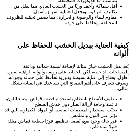
يتناسب مع الديكورات المختلفة.
أقل سماكة وأخف وزنًا من الخشب العادي مما يقلل من
تكاليف التركيب ويجعل العملية أسرع وأسهل.
مقاوم للماء والرطوبة والحرارة، مما يضمن تحمّله للظروف
المختلفة ويحافظ على جودته.
كيفية العناية ببديل الخشب للحفاظ على
ألوانه
يُعد بديل الخشب خيارًا مثاليًا لإضافة لمسة جمالية ودافئة
للمساحات الداخلية، لكن للحفاظ على رونقه وألوانه الزاهية لفترة
أطول، يحتاج إلى عناية بسيطة ودورية تحافظ على جماله وجودته،
وسوف نتعرف على أهم النصائح التي تساعدك في العناية بشكل
مثالي:
تنظيف الأسطح بانتظام باستخدام قطعة قماش بيضاء اللون،
ناعمة وجافة لإزالة الغبار دون خدش السطح.
تجنّب استخدام المنظفات القاسية أو المواد الكيماوية التي قد
تؤثر على اللون والملمس.
في حالة وجود بقع، يُفضل تنظيفها فورًا بقطعة قماش مبللة
قليلًا بماء فاتر.