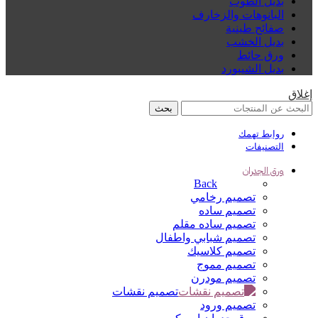
بديل الطوب
البانوهات والزخارف
صفائح طينية
بديل الخشب
ورق حائط
بديل الشيبورد
إغلاق
بحث
روابط تهمك
التصنيفات
ورق الجدران
Back
تصميم رخامي
تصميم ساده
تصميم ساده مقلم
تصميم شبابي واطفال
تصميم كلاسيك
تصميم مموج
تصميم مودرن
تصميم نقشات
تصميم ورود