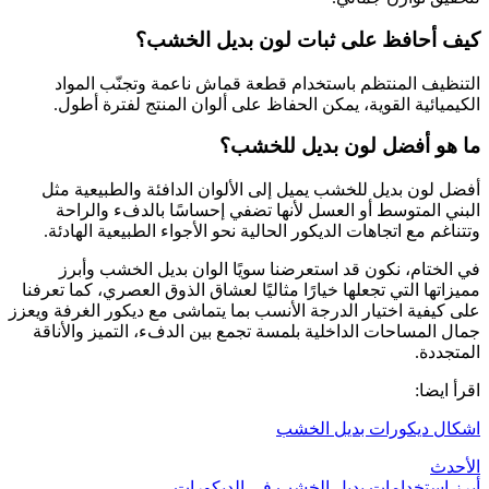
كيف أحافظ على ثبات لون بديل الخشب؟
التنظيف المنتظم باستخدام قطعة قماش ناعمة وتجنّب المواد
الكيميائية القوية، يمكن الحفاظ على ألوان المنتج لفترة أطول.
ما هو أفضل لون بديل للخشب؟
أفضل لون بديل للخشب يميل إلى الألوان الدافئة والطبيعية مثل
البني المتوسط أو العسل لأنها تضفي إحساسًا بالدفء والراحة
وتتناغم مع اتجاهات الديكور الحالية نحو الأجواء الطبيعية الهادئة.
في الختام، نكون قد استعرضنا سويًا الوان بديل الخشب وأبرز
مميزاتها التي تجعلها خيارًا مثاليًا لعشاق الذوق العصري، كما تعرفنا
على كيفية اختيار الدرجة الأنسب بما يتماشى مع ديكور الغرفة ويعزز
جمال المساحات الداخلية بلمسة تجمع بين الدفء، التميز والأناقة
المتجددة.
اقرأ ايضا:
اشكال ديكورات بديل الخشب
الأحدث
أبرز استخدامات بديل الخشب في الديكورات