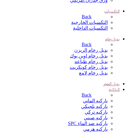
ورق جدران امريكي
التكسيات
Back
التكسيات الخارجية
التكسيات الداخلية
بديل رخام
Back
بديل رخام الريزن
بديل رخام اوبن بوك
بديل رخام طباعه
بديل رخام كونكريت
بديل رخام لامع
بديل الحجر
الباركيه
Back
باركيه الماني
باركيه بلجيكي
باركيه تركي
باركيه صيني
باركيه ضد الماء SPC
باركيه هرمي