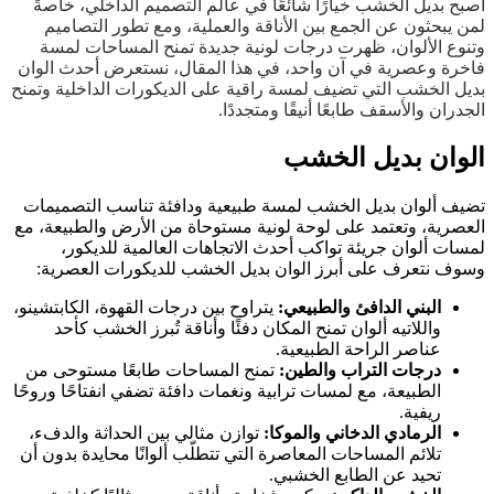
أصبح بديل الخشب خيارًا شائعًا في عالم التصميم الداخلي، خاصةً
لمن يبحثون عن الجمع بين الأناقة والعملية، ومع تطور التصاميم
وتنوع الألوان، ظهرت درجات لونية جديدة تمنح المساحات لمسة
فاخرة وعصرية في آن واحد، في هذا المقال، نستعرض أحدث الوان
بديل الخشب التي تضيف لمسة راقية على الديكورات الداخلية وتمنح
الجدران والأسقف طابعًا أنيقًا ومتجددًا.
الوان بديل الخشب
تضيف ألوان بديل الخشب لمسة طبيعية ودافئة تناسب التصميمات
العصرية، وتعتمد على لوحة لونية مستوحاة من الأرض والطبيعة، مع
لمسات ألوان جريئة تواكب أحدث الاتجاهات العالمية للديكور،
وسوف نتعرف على أبرز الوان بديل الخشب للديكورات العصرية:
البني الدافئ والطبيعي:
يتراوح بين درجات القهوة، الكابتشينو،
واللاتيه ألوان تمنح المكان دفئًا وأناقة تُبرز الخشب كأحد
عناصر الراحة الطبيعية.
درجات التراب والطين:
تمنح المساحات طابعًا مستوحى من
الطبيعة، مع لمسات ترابية ونغمات دافئة تضفي انفتاحًا وروحًا
ريفية.
الرمادي الدخاني والموكا:
توازن مثالي بين الحداثة والدفء،
تلائم المساحات المعاصرة التي تتطلّب ألوانًا محايدة بدون أن
تحيد عن الطابع الخشبي.