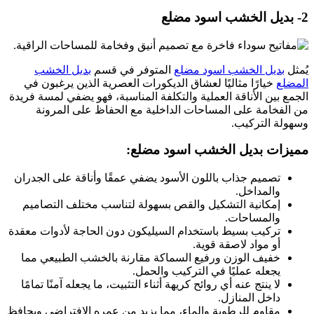
2- بديل الخشب اسود مضلع
يُمثل
بديل الخشب اسود مضلع
المتوفر في قسم
بديل الخشب
المضلع
خيارًا مثاليًا لعشاق الديكورات العصرية الذين يرغبون في
الجمع بين الأناقة العملية والتكلفة المناسبة، فهو يضفي لمسة فريدة
من الفخامة على المساحات الداخلية مع الحفاظ على المرونة
وسهولة التركيب.
مميزات بديل الخشب اسود مضلع:
تصميم جذاب باللون الأسود يضفي عمقًا وأناقة على الجدران
والمداخل.
إمكانية التشكيل والقص بسهولة لتناسب مختلف التصاميم
والمساحات.
تركيب بسيط باستخدام السيليكون دون الحاجة لأدوات معقدة
أو مواد لاصقة قوية.
خفيف الوزن ورفيع السماكة مقارنة بالخشب الطبيعي مما
يجعله عمليًا في التركيب والحمل.
لا ينتج عنه أي روائح كريهة أثناء التثبيت، ما يجعله آمنًا تمامًا
داخل المنازل.
مقاوم للرطوبة والماء، مما يزيد من عمره الافتراضي ويحافظ