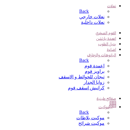
نعلات
Back
نعلات خارجي
نعلات داخلية
الفوم الصخري
اعمدة بارتشن
بديل الطوب
اضاءة
البانوهات والزخارف
Back
اعمدة فوم
براويز فوم
تيجان للحوائط و الاسقف
زوايا الجدار
كرانيش اسقف فوم
صفائح طينية
موكيت
Back
موكيت بلاطات
موكيت شرائح