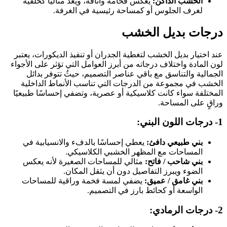
الخشب الداكن:
يعكس فخامة وأناقة، ويعد مثاليًا كخلفية
لغرف الجلوس أو كمساحة رئيسية في الغرفة.
درجات بديل الخشب
عند اختيار بديل الخشب لتغطية الجدران أو تنفيذ الديكورات، يعتبر
لون المادة واختلاف درجاته من أبرز العوامل التي تؤثر على الأجواء
الجمالية والتناسق مع باقي عناصر التصميم، حيثُ تتوفر بدائل
الخشب في مجموعة من الدرجات التي تناسب الأنماط الداخلية
المختلفة سواء كانت كلاسيكية أو عصرية، وتضفي إحساسًا طبيعيًا
وراقٍ على المساحة.
1- درجات اللون البني:
بني طبيعي دافئ:
يعطي إحساسًا بالدفء والانسيابية في
المساحات مع المظهر الخشبي الكلاسيكي.
بني شاحب / فاتح:
مثالي للمساحات الصغيرة لأنه يعكس
الضوء ويبرز التفاصيل دون أن يثقل المكان.
بني غامق / عميق:
يضفي لمسة فخمة وراقية للمساحات
الواسعة أو كحائط بارز في التصميم.
2- درجات الرمادي: