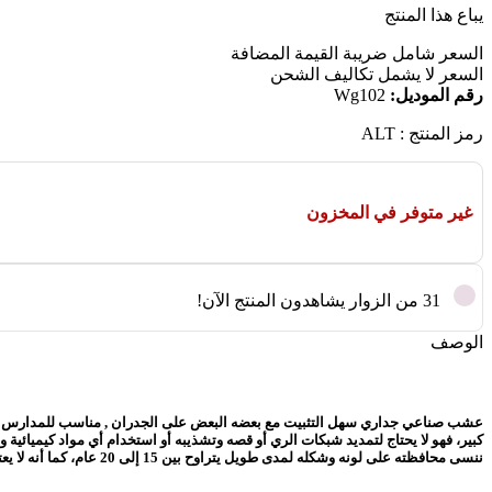
يباع هذا المنتج
السعر شامل ضريبة القيمة المضافة
السعر لا يشمل
تكاليف الشحن
رقم الموديل:
Wg102
رمز المنتج : ALT
غير متوفر في المخزون
31
من الزوار يشاهدون المنتج الآن!
الوصف
عشب صناعي جداري سهل التثبيت مع بعضه البعض على الجدران , مناسب للمدارس والحدا
كبير، فهو لا يحتاج لتمديد شبكات الري أو قصه وتشذيبه أو استخدام أي مواد كيميائي
ننسى محافظته على لونه وشكله لمدى طويل يتراوح بين 15 إلى 20 عام، كما أنه لا يعتبر بيئة صالحة للحشرات الطائرة والزاحفة كالطبيعي”