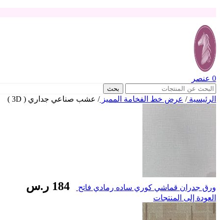
0
عنصر
بحث
الرئيسية
/
عرض خط الفخامة المميز
/
عشب صناعي جداري ( 3D )
184
ر.س
ورق جدران قماشي كوري ساده رمادي فاتح
العودة إلى المنتجات