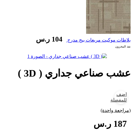
104
ر.س
بلاطات موكيت مربعات بيج مدرج
نفذ المخزون
عشب صناعي جداري ( 3D )
اضف
للمفضلة
(مراجعة واحدة)
187
ر.س